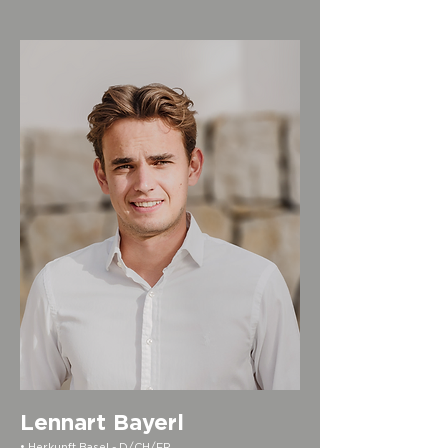
Lennart Bayerl
• Herkunft Basel - D/CH/FR